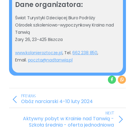
Dane organizatora:
Świat Turystyki Dziecięcej Biuro Podróży
Ośrodek szkoleniowo-wypoczynkowy Kraina nad
Tanwią
Żary 26, 23-425 Biszcza
www.kolonieroztocze.pl
, Tel.
662 238 850
,
Email.
poczta@nadtanwia.pl
PREVIOUS
Obóz narciarski 4-10 luty 2024
NEXT
Aktywny pobyt w Krainie nad Tanwią -
Szkoła średnia - oferta jednodniowa
wersja2