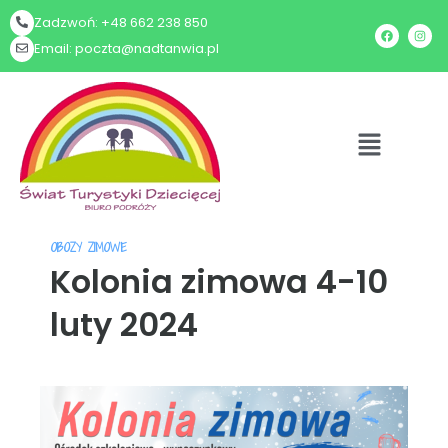
Zadzwoń: +48 662 238 850
Email: poczta@nadtanwia.pl
OBOZY ZIMOWE
Kolonia zimowa 4-10
luty 2024