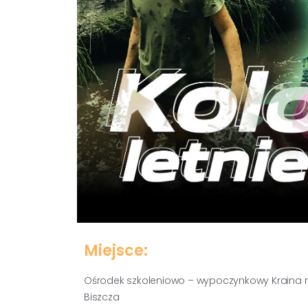
Miejsce:
Ośrodek szkoleniowo – wypoczynkowy Kraina na
Biszcza