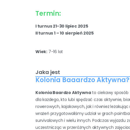
Termin:
I turnus 21-30 lipiec 2025
II turnus 1 – 10 sierpień 2025
Wiek:
7-16 lat
Jaka jest
Kolonia Baaardzo Aktywna?
Kolonia Baardzo Aktywna
to ciekawy sposób s
dla każdego, kto lubi spędzać czas aktywnie, b
rowerowych, kajakowych, jak i również leżakując
wrażeń przygotowaliśmy udział w grach paintball
survivalowych i wielu innych. Podczas wyjazdu
uczestnicząc w przeróżnych aktywnych zajęciac