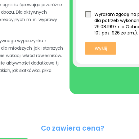
rzy ognisku śpiewając przeróżne
w obozu. Dla aktywnych
Wyrażam zgodę na 
kreacyjnych m. in. wyprawy
dla potrzeb wykonan
29.08.1997 r. o Ochro
101, poz. 926 ze zm.).
tywnego wypoczynku z
la młodszych, jak i starszych
Wyślij
e wakacji wśród rówieśników.
e aktywności dodatkowe tj.
ich, jak siatkówka, piłka
Co zawiera cena?