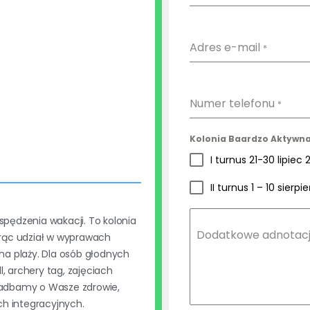
Adres e-mail
*
Numer telefonu
*
Kolonia Baardzo Aktywna
I turnus 21-30 lipiec 
II turnus 1 – 10 sierp
pędzenia wakacji. To kolonia
Dodatkowe adnotac
iorąc udział w wyprawach
 na plaży. Dla osób głodnych
, archery tag, zajęciach
 zadbamy o Wasze zdrowie,
h integracyjnych.