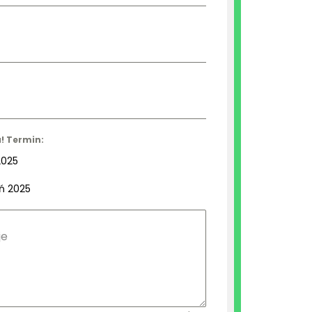
! Termin:
2025
ień 2025
je