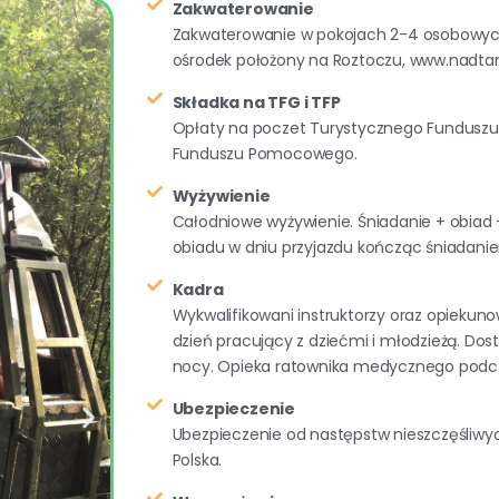
Zakwaterowanie
Zakwaterowanie w pokojach 2-4 osobowyc
ośrodek położony na Roztoczu, www.nadtan
Składka na TFG i TFP
Opłaty na poczet Turystycznego Fundusz
Funduszu Pomocowego.
Wyżywienie
Całodniowe wyżywienie. Śniadanie + obiad 
obiadu w dniu przyjazdu kończąc śniadani
Kadra
Wykwalifikowani instruktorzy oraz opiekun
dzień pracujący z dziećmi i młodzieżą. Dost
nocy. Opieka ratownika medycznego podc
Ubezpieczenie
Ubezpieczenie od następstw nieszczęśliwy
Polska.