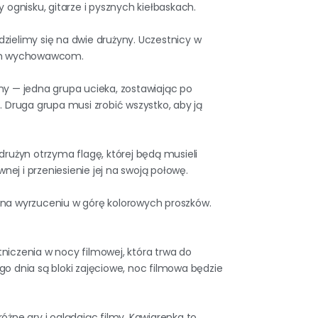
 ognisku, gitarze i pysznych kiełbaskach.
zielimy się na dwie drużyny. Uczestnicy w
oim wychowawcom.
ny — jedna grupa ucieka, zostawiając po
y). Druga grupa musi zrobić wszystko, aby ją
drużyn otrzyma flagę, której będą musieli
wnej i przeniesienie jej na swoją połowę.
 na wyrzuceniu w górę kolorowych proszków.
niczenia w nocy filmowej, która trwa do
o dnia są bloki zajęciowe, noc filmowa będzie
óżne gry i oglądając filmy. Kawiarenka to