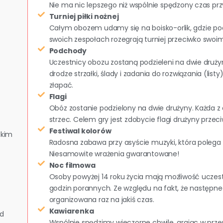
Nie ma nic lepszego niż wspólnie spędzony czas przy
Turniej piłki nożnej
Całym obozem udamy się na boisko-orlik, gdzie pod
swoich zespołach rozegrają turniej przeciwko sw
Podchody
Uczestnicy obozu zostaną podzieleni na dwie druży
drodze strzałki, ślady i zadania do rozwiązania (list
złapać.
Flagi
Obóz zostanie podzielony na dwie drużyny. Każda z 
strzec. Celem gry jest zdobycie flagi drużyny przeci
Festiwal kolorów
skim
Radosna zabawa przy asyście muzyki, która polega
Niesamowite wrażenia gwarantowane!
Noc filmowa
Osoby powyżej 14 roku życia mają możliwość uczest
godzin porannych. Ze względu na fakt, że następneg
organizowana raz na jakiś czas.
Kawiarenka
od
Wspólnie spędzimy wieczorne chwile, grając w przer