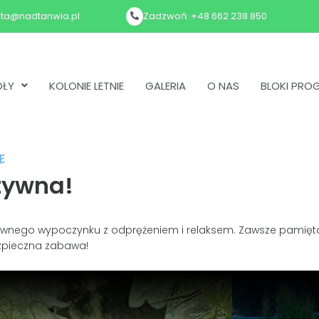
zta@nadtanwia.pl
Zadzwoń: +48 662 238 850
OŁY
KOLONIE LETNIE
GALERIA
O NAS
BLOKI PR
E
tywna!
ywnego wypoczynku z odprężeniem i relaksem. Zawsze pamięta
ezpieczna zabawa!